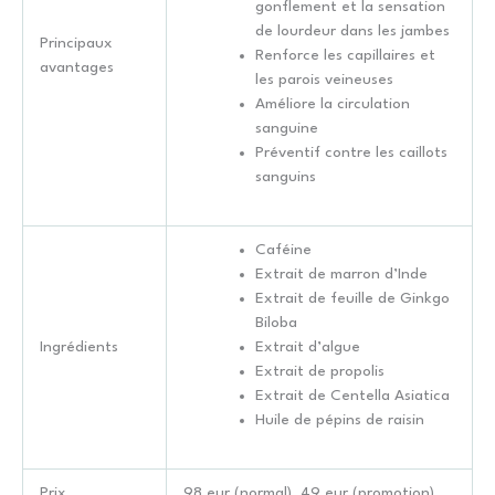
gonflement et la sensation
de lourdeur dans les jambes
Principaux
Renforce les capillaires et
avantages
les parois veineuses
Améliore la circulation
sanguine
Préventif contre les caillots
sanguins
Caféine
Extrait de marron d’Inde
Extrait de feuille de Ginkgo
Biloba
Ingrédients
Extrait d’algue
Extrait de propolis
Extrait de Centella Asiatica
Huile de pépins de raisin
Prix
98 eur (normal), 49 eur (promotion)