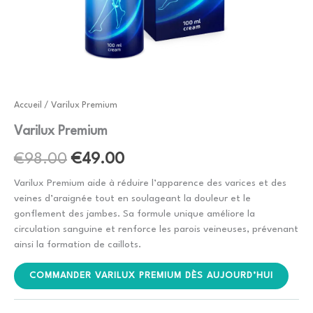
Accueil
/ Varilux Premium
Varilux Premium
Le
Le
€
98.00
€
49.00
prix
prix
Varilux Premium aide à réduire l’apparence des varices et des
veines d’araignée tout en soulageant la douleur et le
initial
actuel
gonflement des jambes. Sa formule unique améliore la
circulation sanguine et renforce les parois veineuses, prévenant
était :
est :
ainsi la formation de caillots.
€98.00.
€49.00.
COMMANDER VARILUX PREMIUM DÈS AUJOURD’HUI