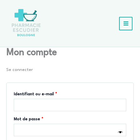
Aller
au
contenu
MAIN
MEN
Mon compte
Se connecter
Obligatoire
Identifiant ou e-mail
*
Obligatoire
Mot de passe
*