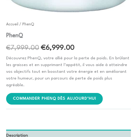
Accueil
/ PhenQ
PhenQ
Le
Le
€
7,999.00
€
6,999.00
prix
prix
Découvrez PhenQ, votre allié pour la perte de poids. En brûlant
les graisses et en supprimant l’appétit, il vous aide à atteindre
initial
actuel
vos objectifs tout en boostant votre énergie et en améliorant
votre humeur, pour un parcours de perte de poids plus
était :
est :
agréable.
€7,999.00.
€6,999.00.
COMMANDER PHENQ DÈS AUJOURD’HUI
Description