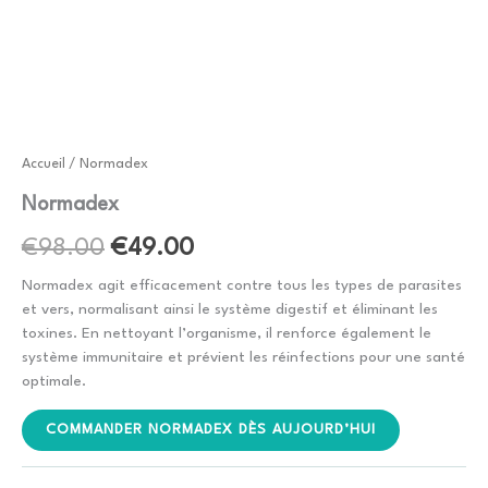
Accueil
/ Normadex
Normadex
Le
Le
€
98.00
€
49.00
prix
prix
Normadex agit efficacement contre tous les types de parasites
et vers, normalisant ainsi le système digestif et éliminant les
initial
actuel
toxines. En nettoyant l’organisme, il renforce également le
système immunitaire et prévient les réinfections pour une santé
était :
est :
optimale.
€98.00.
€49.00.
COMMANDER NORMADEX DÈS AUJOURD’HUI