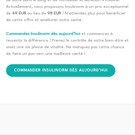
de sucre dans le sang
et de
normaliser la sécrétion d’insuline
.
Actuellement, nous proposons Insulinorm à un prix exceptionnel
de
49 EUR
au lieu de
98 EUR
! N’attendez plus pour bénéficier
de cette offre et améliorer votre santé.
Commandez Insulinorm dès aujourd’hui
et commencez à
ressentir la différence ! Prenez le contrôle de votre bien-être et
vivez une vie pleine de vitalité. Ne manquez pas cette chance
de faire un pas vers une meilleure santé !
COMMANDER INSULINORM DÈS AUJOURD’HUI