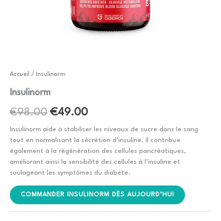
Accueil
/ Insulinorm
Insulinorm
Le
Le
€
98.00
€
49.00
prix
prix
Insulinorm aide à stabiliser les niveaux de sucre dans le sang
tout en normalisant la sécrétion d’insuline. Il contribue
initial
actuel
également à la régénération des cellules pancréatiques,
améliorant ainsi la sensibilité des cellules à l’insuline et
était :
est :
soulageant les symptômes du diabète.
€98.00.
€49.00.
COMMANDER INSULINORM DÈS AUJOURD’HUI