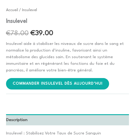
Accueil
/ Insulevel
Insulevel
Le
Le
€
78.00
€
39.00
prix
prix
Insulevel aide à stabiliser les niveaux de sucre dans le sang et
normalise la production d’insuline, favorisant ainsi un
initial
actuel
métabolisme des glucides sain. En soutenant le système
immunitaire et en régénérant les fonctions du foie et du
était :
est :
pancréas, il améliore votre bien-être général.
€78.00.
€39.00.
COMMANDER INSULEVEL DÈS AUJOURD’HUI
Description
Insulevel : Stabilisez Votre Taux de Sucre Sanguin