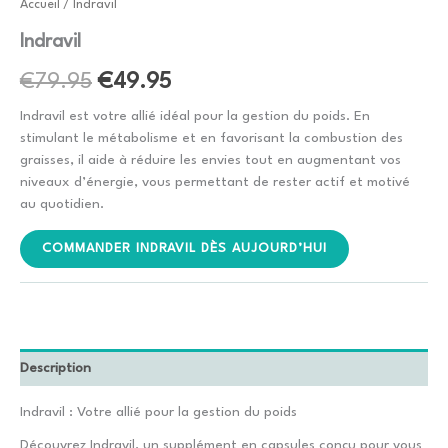
Accueil
/ Indravil
Indravil
Le
Le
€
79.95
€
49.95
prix
prix
Indravil est votre allié idéal pour la gestion du poids. En
stimulant le métabolisme et en favorisant la combustion des
initial
actuel
graisses, il aide à réduire les envies tout en augmentant vos
niveaux d’énergie, vous permettant de rester actif et motivé
était :
est :
au quotidien.
€79.95.
€49.95.
COMMANDER INDRAVIL DÈS AUJOURD’HUI
Description
Indravil : Votre allié pour la gestion du poids
Découvrez Indravil, un supplément en capsules conçu pour vous