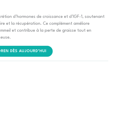
ix
crétion d’hormones de croissance et d’IGF-1, soutenant
aire et la récupération. Ce complément améliore
tuel
mmeil et contribue à la perte de graisse tout en
t :
seuse.
59.90.
REN DÈS AUJOURD’HUI