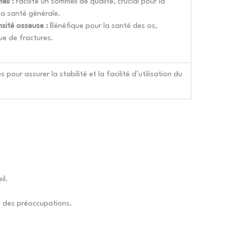
eil :
Facilite un sommeil de qualité, crucial pour la
la santé générale.
sité osseuse :
Bénéfique pour la santé des os,
que de fractures.
s pour assurer la stabilité et la facilité d’utilisation du
il.
u des préoccupations.