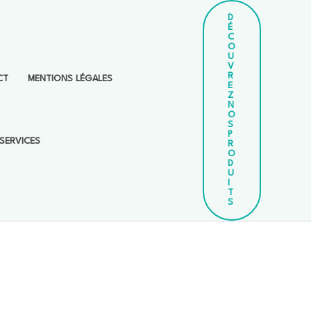
D
É
C
O
U
V
R
CT
MENTIONS LÉGALES
E
Z
N
O
S
P
SERVICES
R
O
D
U
I
T
S