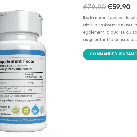
Le
Le
€
79.90
€
59.90
prix
pr
Ibutamoren favorise la sé
ainsi la croissance muscul
initial
ac
également la qualité du so
était :
es
augmentant la densité os
€79.90.
€
COMMANDER IBUTAMO