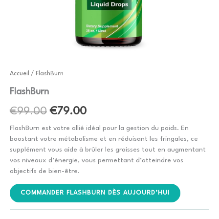
Accueil
/ FlashBurn
FlashBurn
Le
Le
€
99.00
€
79.00
prix
prix
FlashBurn est votre allié idéal pour la gestion du poids. En
boostant votre métabolisme et en réduisant les fringales, ce
initial
actuel
supplément vous aide à brûler les graisses tout en augmentant
vos niveaux d’énergie, vous permettant d’atteindre vos
était :
est :
objectifs de bien-être.
€99.00.
€79.00.
COMMANDER FLASHBURN DÈS AUJOURD’HUI