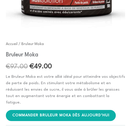
Accueil
/ Bruleur Moka
Bruleur Moka
Le
Le
€
97.00
€
49.00
prix
prix
Le Bruleur Moka est votre allié idéal pour atteindre vos objectifs
de perte de poids. En stimulant votre métabolisme et en
initial
actuel
réduisant les envies de sucre, il vous aide à brûler les graisses
tout en augmentant votre énergie et en combattant la
était :
est :
fatigue.
€97.00.
€49.00.
COMMANDER BRULEUR MOKA DÈS AUJOURD’HUI